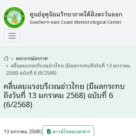
ศูนย์อุตุนิยมวิทยาภาคใต้ฝั่งตะวันออก
Southern-east Coast Meteorological Center
พยากรณ์อากาศ
คลื่นลมแรงบริเวณอ่าวไทย (มีผลกระทบถึงวันที่ 13 มกราคม
2568) ฉบับที่ 6 (6/2568)
คลื่นลมแรงบริเวณอ่าวไทย (มีผลกระทบ
ถึงวันที่ 13 มกราคม 2568) ฉบับที่ 6
(6/2568)
13 มกราคม 2568
|
ดาวน์โหลดเอกสาร