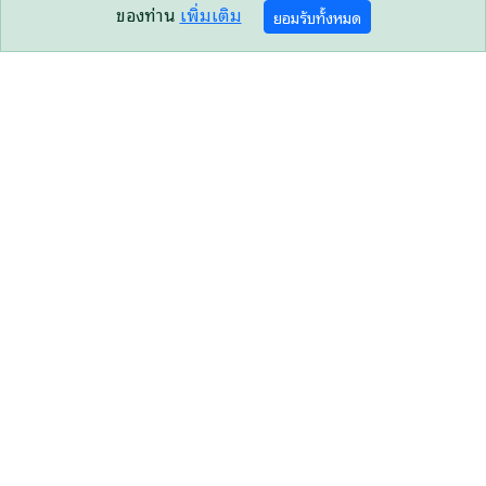
ของท่าน
เพิ่มเติม
ยอมรับทั้งหมด