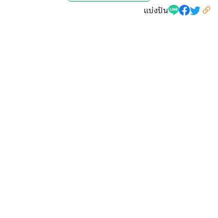
แบ่งปัน